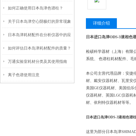
如何正确使用日本岛津色谱柱？
杂，看完你就明白了
关于日本岛津空心阴极灯的异常现象
详细介绍
日本岛津耗材配件在分析仪器中的应
及处理方法
日本进口岛津ODS-3液相色
如何评估日本岛津耗材配件的质量？
用
检硕科学器材（上海）有限公
系统、 色谱柱耗材配件、毛
万通实验室耗材分类及其使用指南
有哪些关键指标？
本公司主营代理品牌：安捷
离子色谱使用注意
材、戴安仪器耗材、瓦里安
美国GE仪器耗材、美国伯
仪器耗材、英国LGC仪器耗
材、依利特仪器耗材等等。
日本进口岛津ODS-3液相色谱
这里为部分日本岛津SHIM