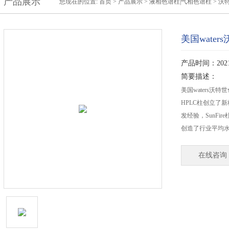
产品展示
您现在的位置:
首页
>
产品展示
>
液相色谱柱|气相色谱柱
>
沃特
美国wate
产品时间：2021-
简要描述：
美国waters沃特
HPLC柱创立了
发经验，SunF
创造了行业平均
在线咨询