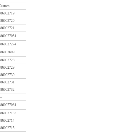
Custom
186002719
186002720
186002721
1860077051
1860027274
186002699
186002728
186002729
186002730
186002731
186002732
—
1860077061
1860027133
186002714
186002715