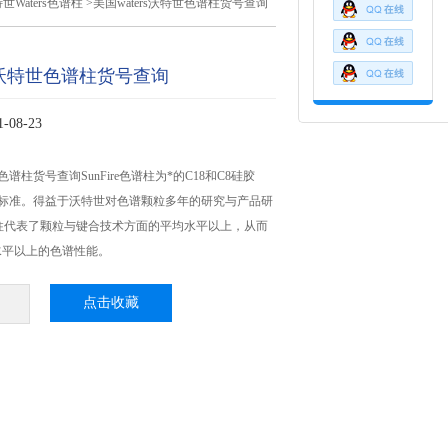
世Waters色谱柱
>美国waters沃特世色谱柱货号查询
rs沃特世色谱柱货号查询
08-23
世色谱柱货号查询SunFire色谱柱为*的C18和C8硅胶
新标准。得益于沃特世对色谱颗粒多年的研究与产品研
ire柱代表了颗粒与键合技术方面的平均水平以上，从而
水平以上的色谱性能。
点击收藏