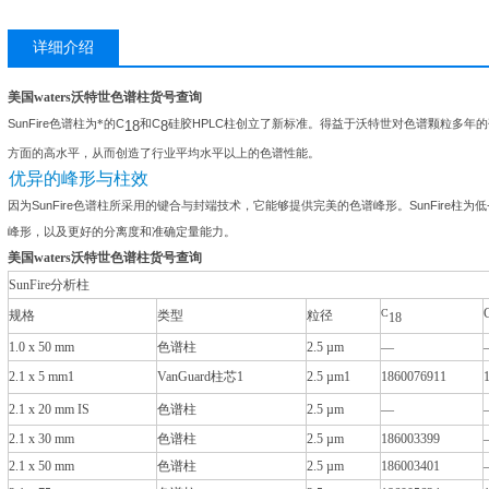
详细介绍
美国waters沃特世色谱柱货号查询
SunFire
色谱柱为*的
C
和
C
硅胶
HPLC
柱创立了新标准。得益于沃特世对色谱颗粒多年的
18
8
方面的高水平，从而创造了行业平均水平以上的色谱性能。
优异的峰形与柱效
因为
SunFire
色谱柱所采用的键合与封端技术，它能够提供完美的色谱峰形。
SunFire
柱为低
峰形，以及更好的分离度和准确定量能力。
美国waters沃特世色谱柱货号查询
SunFire分析柱
C
规格
类型
粒径
18
1.0 x 50 mm
色谱柱
2.5 µm
—
2.1 x 5 mm1
VanGuard柱芯1
2.5 µm1
1860076911
2.1 x 20 mm IS
色谱柱
2.5 µm
—
2.1 x 30 mm
色谱柱
2.5 µm
186003399
2.1 x 50 mm
色谱柱
2.5 µm
186003401