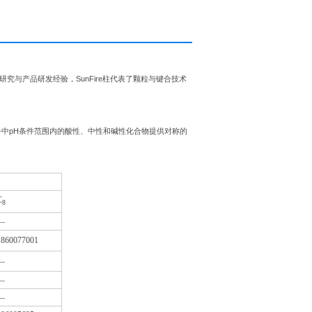
研究与产品研发经验，
SunFire
柱代表了颗粒与键合技术
-
中
pH
条件范围内的酸性、中性和碱性化合物提供对称的
C
8
—
1860077001
—
—
—