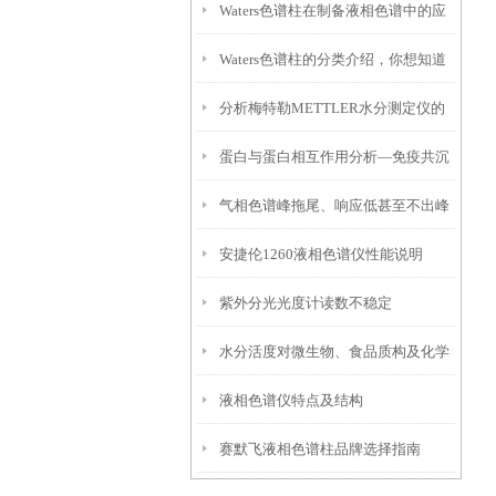
Waters色谱柱在制备液相色谱中的应
Waters色谱柱的分类介绍，你想知道
用有哪些？
分析梅特勒METTLER水分测定仪的
的都在这儿了！
蛋白与蛋白相互作用分析—免疫共沉
电极污染与保养
气相色谱峰拖尾、响应低甚至不出峰
淀
安捷伦1260液相色谱仪性能说明
的主要原因
紫外分光光度计读数不稳定
水分活度对微生物、食品质构及化学
液相色谱仪特点及结构
反应的影响
赛默飞液相色谱柱品牌选择指南