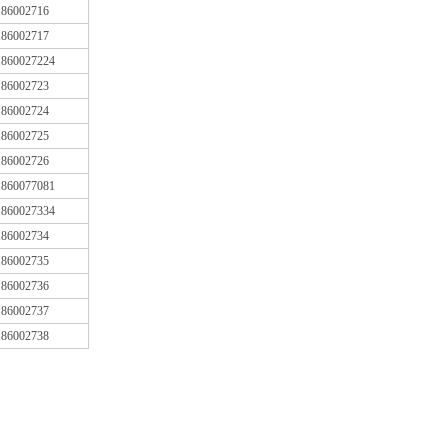
186002716
186002717
1860027224
186002723
186002724
186002725
186002726
1860077081
1860027334
186002734
186002735
186002736
186002737
186002738