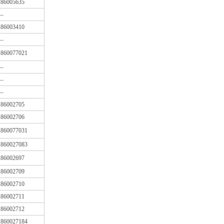
186005635
—
186003410
—
1860077021
—
—
—
186002705
186002706
1860077031
1860027083
186002697
186002709
186002710
186002711
186002712
1860027184