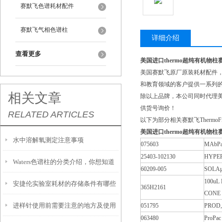
赛默飞色谱耗材配件
赛默飞气相色谱柱
详细介绍
查看更多
美国进口thermo超纯有机物
美国赛默飞原厂原装耗材配件
和教育领域的客户提供一系列
相关文章
除以上品牌，本公司同时代理美
供货号询价！
RELATED ARTICLES
以下为部分相关赛默飞Therm
美国进口thermo超纯有机物
水中溶解氧测定注意事项
075603
MAbPa
25403-102130
HYPER
Waters色谱柱的分类介绍，你想知道
60209-005
SOLAµ2
100uL
安捷伦实验室耗材的存储条件有哪些
的都在这儿了！
365H2161
CONE
进样针使用前需要注意的地方及使用
051795
PROD,
要求？
063480
ProPa