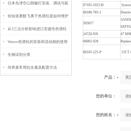
日本岛津空心阴极灯安装、调试与延
后要做好的维护工作
97105-102130
Syncr
60180-785-1
Deacti
你知道赛默飞离子色谱柱是如何维护
长使用寿命的实操技巧
ASSEM
503017
SEPTA
从3三点分析影响进口安捷伦色谱柱
保养的吗？
24720-NN
47 MM
66002-028
Replace
Waters色谱柱的安装和流动相的使用
使用寿命的样品因素
60105-225-P
15CT 
生物试剂分类
情况
培养基常用抗生素及配置方法
产品：
您的单位：
您的姓名：