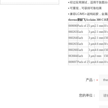
• 经过应用测试，适用于肽图分
• 可重现，可获得可靠结果
什么？
哪家好？检硕科学器材专业维修 + 配
• 兼容LC/MS • 超纯硅胶，
thermo赛默飞Acclaim 300 
件一站式服务
069690
Pack of 2
5 µm
2.1 mm
10
060263
Each
3 µm
2.1 mm
50
060264
Each
3 µm
2.1 mm
15
060265
Each
3 µm
4.6 mm
50
060266
Each
3 µm
4.6 mm
15
063684
Each
3 µm
3 mm
15
069697
Pack of 2
5 µm
4.6 mm
10
产品：
您的单位：