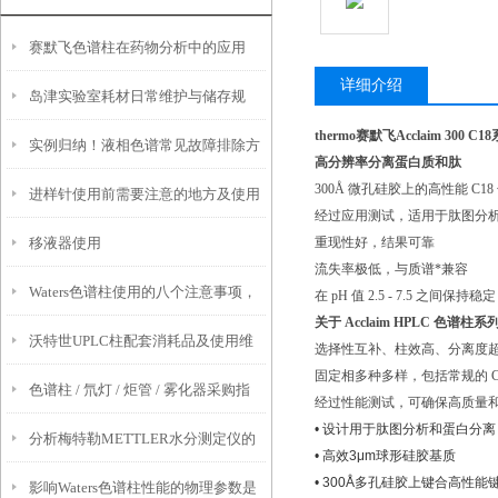
赛默飞色谱柱在药物分析中的应用
详细介绍
岛津实验室耗材日常维护与储存规
thermo赛默飞Acclaim 300 
实例归纳！液相色谱常见故障排除方
范，延长使用寿命
高分辨率分离蛋白质和肽
300Å 微孔硅胶上的高性能 C1
进样针使用前需要注意的地方及使用
法
经过应用测试，适用于肽图分
移液器使用
重现性好，结果可靠
后要做好的维护工作
流失率极低，与质谱*兼容
Waters色谱柱使用的八个注意事项，
在 pH 值 2.5 - 7.5 之间保持稳定
关于 Acclaim HPLC 色谱柱系
沃特世UPLC柱配套消耗品及使用维
你一定要知道
选择性互补、柱效高、分离度
固定相多种多样，包括常规的 C
色谱柱 / 氘灯 / 炬管 / 雾化器采购指
护
经过性能测试，可确保高质量
• 设计用于肽图分析和蛋白分离
分析梅特勒METTLER水分测定仪的
南：检硕科学器材四大进口品牌现货
• 高效3μm球形硅胶基质
• 300Å多孔硅胶上键合高性能
影响Waters色谱柱性能的物理参数是
电极污染与保养
直供安捷伦 / 赛默飞仪器维修服务商