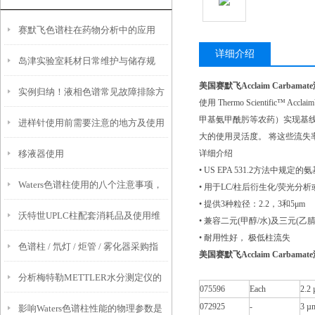
赛默飞色谱柱在药物分析中的应用
详细介绍
岛津实验室耗材日常维护与储存规
美国赛默飞Acclaim Carbama
实例归纳！液相色谱常见故障排除方
范，延长使用寿命
使用 Thermo Scientific
甲基氨甲酰肟等农药）实现基线
进样针使用前需要注意的地方及使用
法
大的使用灵活度。 将这些流失率超
移液器使用
详细介绍
后要做好的维护工作
• US EPA 531.2方法中
Waters色谱柱使用的八个注意事项，
• 用于LC/柱后衍生化/荧光分析
• 提供3种粒径：2.2，3和5μm
沃特世UPLC柱配套消耗品及使用维
你一定要知道
• 兼容二元(甲醇/水)及三元(乙
• 耐用性好， 极低柱流失
色谱柱 / 氘灯 / 炬管 / 雾化器采购指
护
美国赛默飞Acclaim Carbama
分析梅特勒METTLER水分测定仪的
南：检硕科学器材四大进口品牌现货
075596
Each
2.2
072925
-
3 µ
影响Waters色谱柱性能的物理参数是
电极污染与保养
直供安捷伦 / 赛默飞仪器维修服务商