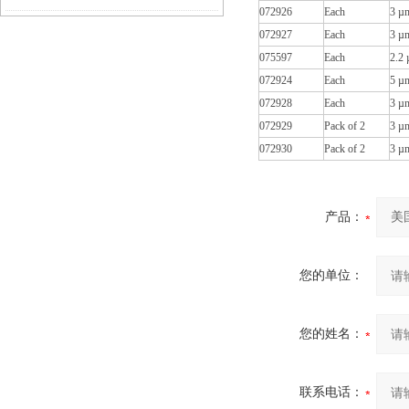
072926
Each
3 µ
什么？
072927
Each
3 µ
哪家好？检硕科学器材专业维修 + 配
075597
Each
2.2
件一站式服务
072924
Each
5 µ
072928
Each
3 µ
072929
Pack of 2
3 µ
072930
Pack of 2
3 µ
产品：
您的单位：
您的姓名：
联系电话：