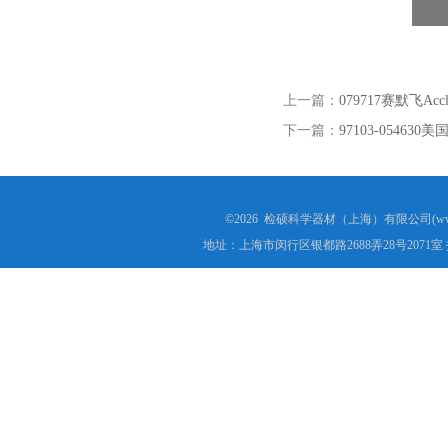
上一篇：
079717赛默飞Acc
下一篇：
97103-05463
©2026 检硕科学器材（上海）有限公司(www.j
地址：上海市闵行区银都路2688弄28号2071室