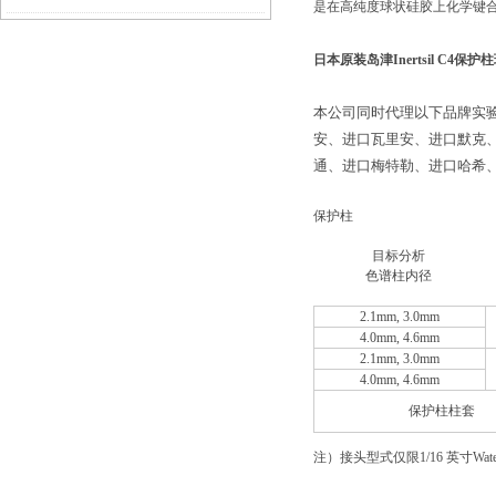
是在高纯度球状硅胶上化学键
道吗？
日本原装岛津Inertsil C4保
本公司同时代理以下品牌实
安、进口瓦里安、进口默克、
通、进口梅特勒、进口哈希
保护柱
目标分析
色谱柱内径
2.1mm, 3.0mm
4.0mm, 4.6mm
2.1mm, 3.0mm
4.0mm, 4.6mm
保护柱柱套
注）接头型式仅限1/16 英寸Wat