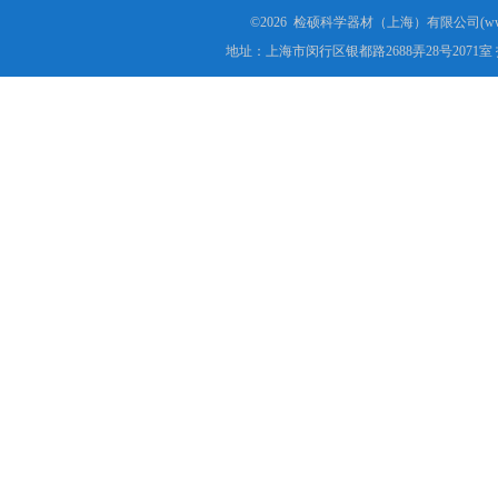
©2026 检硕科学器材（上海）有限公司(www.j
地址：上海市闵行区银都路2688弄28号2071室