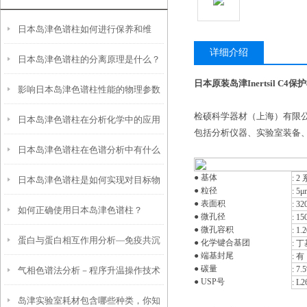
日本岛津色谱柱如何进行保养和维
详细介绍
日本岛津色谱柱的分离原理是什么？
护？
日本原装岛津Inertsil C4
影响日本岛津色谱柱性能的物理参数
检硕科学器材（上海）有限公司
日本岛津色谱柱在分析化学中的应用
是什么？又该如何保存？
包括分析仪器、实验室装备
日本岛津色谱柱在色谱分析中有什么
● 基体
: 
日本岛津色谱柱是如何实现对目标物
作用？
● 粒径
: 5μ
● 表面积
: 32
如何正确使用日本岛津色谱柱？
质的分离与纯化的？
● 微孔径
: 15
● 微孔容积
: 1.
蛋白与蛋白相互作用分析—免疫共沉
● 化学键合基团
: 
● 端基封尾
: 有
● 碳量
: 7.
气相色谱法分析－程序升温操作技术
淀
● USP号
: L2
岛津实验室耗材包含哪些种类，你知