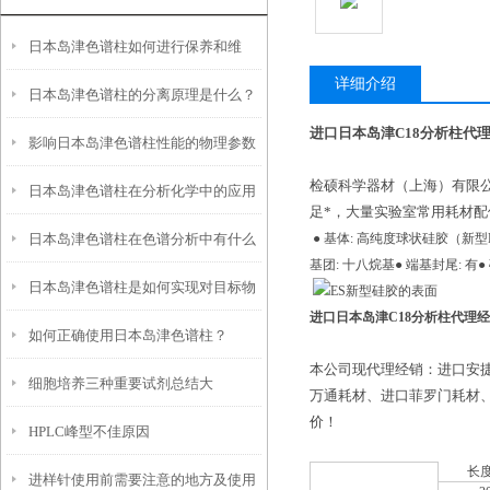
日本岛津色谱柱如何进行保养和维
详细介绍
日本岛津色谱柱的分离原理是什么？
护？
进口日本岛津C18分析柱代
影响日本岛津色谱柱性能的物理参数
检硕科学器材（上海）有限公
日本岛津色谱柱在分析化学中的应用
是什么？又该如何保存？
足*，大量实验室常用耗材
日本岛津色谱柱在色谱分析中有什么
● 基体: 高纯度球状硅胶（新型ES 硅
基团: 十八烷基● 端基封尾: 有● 碳量
日本岛津色谱柱是如何实现对目标物
作用？
进口日本岛津C18分析柱代理
如何正确使用日本岛津色谱柱？
质的分离与纯化的？
本公司现代理经销：进口安
细胞培养三种重要试剂总结大
万通耗材、进口菲罗门耗材
价！
HPLC峰型不佳原因
全！！！
长度
进样针使用前需要注意的地方及使用