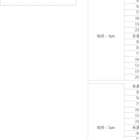
3
5
后要做好的维护工作
7
1
1
2
粒径：3μm
长度
3
5
7
1
1
1
2
长度
3
5
7
1
1
2
粒径：5μm
长度
3