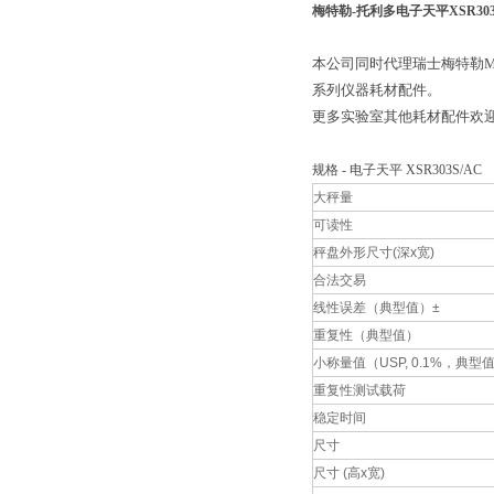
梅特勒-托利多电子天平XSR30
本公司同时代理瑞士梅特勒M
系列仪器耗材配件。
更多实验室其他耗材配件欢
规格 - 电子天平 XSR303S/AC
大秤量
可读性
秤盘外形尺寸(深x宽)
合法交易
线性误差（典型值）±
重复性（典型值）
小称量值（USP, 0.1%，典型值
重复性测试载荷
稳定时间
尺寸
尺寸 (高x宽)