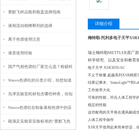
赛默飞样品瓶和瓶盖选择指南
电极污染与保养
详细介绍
液相流动相稀释剂的选择
梅特勒-托利多电子天平XSR3
离子色谱使用注意
瑞士梅特勒METTLER原
液质使用经验
科学研究、以及安全和教育
国产气相色谱柱厂家怎么选？检硕科
电子天平 XSR303S/AC
不止于称量.超越系列XSR精密天
Waters色谱柱的分类介绍，你想知道
学性价比高 + 售后*指南
结果记事本、StatusLight™和L
工作效率大化
岛津实验室耗材包含哪些种类，你知
的都在这儿了！
可靠的性能，符合人体工程学
稳定的性能
Waters色谱柱在制备液相色谱中的应
道吗？
这些耐用的天平将在通风橱或
人体工程学操作
能满足实验室实验标准的“赛默飞色
用有哪些？
XSR天平使用起来简单舒适，
谱柱”