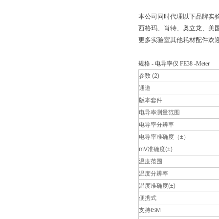
本公司同时代理以下品牌实验
西格玛、肖特、奥立龙、美
更多实验室其他耗材配件欢
规格 - 电导率仪 FE38 -Meter
参数 (2)
通道
版本套件
电导率测量范围
电导率分辨率
电导率准确度（±）
mV准确度(±)
温度范围
温度分辨率
温度准确度(±)
便携式
支持ISM