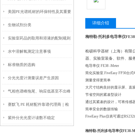
美国PE光谱耗材的环保特性及其重要
详细介绍
生物试剂分类
性
梅特勒-托利多电导率仪FE38-
实验室药品的取用和溶液的配制规则
检硕科学器材（上海）有限公
水中溶解氧测定注意事项
器、实验室装备、软件、服
标准物质的选购
电导率仪 FE38 -Meter
简化实验室.FiveEasy FP30
分光光度计测量误差产生原因
测量变得更简单
大尺寸结构良好的显示屏、直
气相色谱峰拖尾、响应低甚至不出峰
节省空间的紧凑型设计
通过其紧凑的设计，可将传感
赛默飞 PE 耗材配件靠谱代理商｜检
的主要原因
简单安全的数据传输
FiveEasy Plus仪表可
紫外分光光度计读数不稳定
硕科学口碑好 + 原厂正品可溯源
梅特勒-托利多电导率仪FE38-Me