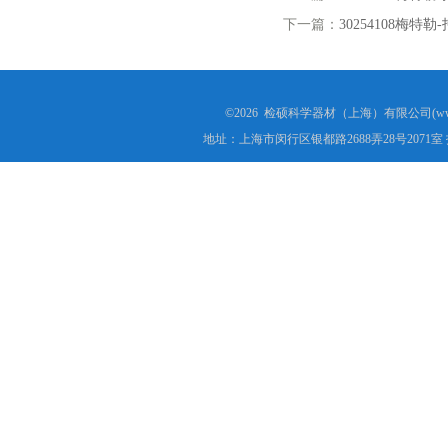
下一篇：
30254108梅特勒
©2026 检硕科学器材（上海）有限公司(www.j
地址：上海市闵行区银都路2688弄28号2071室