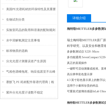
美国PE光谱耗材的环保特性及其重要
详细介绍
生物试剂分类
性
梅特勒METTLER多参数测试仪
实验室药品的取用和溶液的配制规则
瑞士梅特勒METTLER原
水中溶解氧测定注意事项
科学研究、以及安全和教育
标准物质的选购
多参数测试仪 S220 -Micro
多功能通用.SevenCompact S22
分光光度计测量误差产生原因
真正的直观操作
一键即可启动测量或校准。菜单
气相色谱峰拖尾、响应低甚至不出峰
高分辨率彩色显示屏
4.3 英寸彩色显示屏上的数
赛默飞 PE 耗材配件靠谱代理商｜检
的主要原因
适用于小量和珍贵的样品
可重装式玻璃传感器InLab Ul
紫外分光光度计读数不稳定
硕科学口碑好 + 原厂正品可溯源
梅特勒METTLER多参数测试仪S2