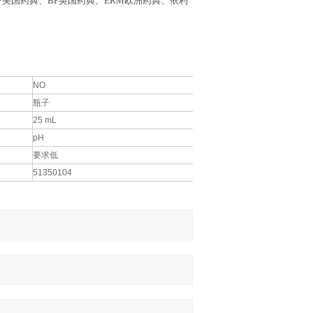
SP美国药典、BP英国药典、ERM欧洲药典、依利
NO
瓶子
25 mL
pH
要求低
51350104