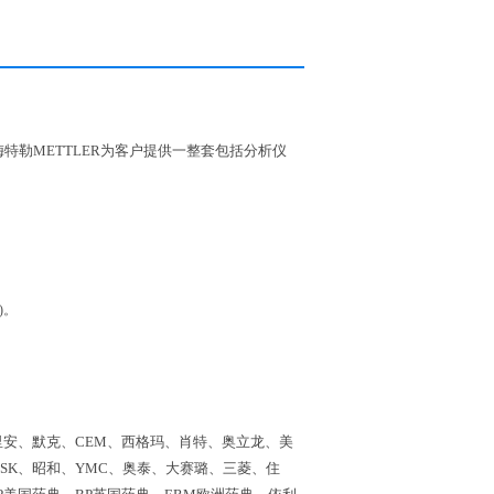
特勒METTLER为客户提供一整套包括分析仪
)。
里安、默克、CEM、西格玛、肖特、奥立龙、美
SK、昭和、YMC、奥泰、大赛璐、三菱、住