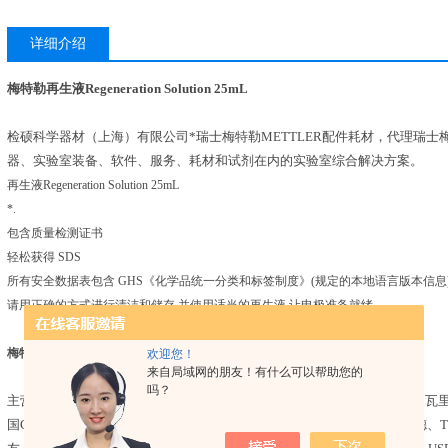
详细介绍
梅特勒再生液Regeneration Solution 25mL
检硕科学器材（上海）有限公司*瑞士梅特勒METTLER配件耗材，代理瑞士梅
器、实验室装备、软件、服务、耗材和试剂在内的实验室综合解决方案。
再生液Regeneration Solution 25mL
*.
包含质量检测证书
轻松获得 SDS
所有安全数据表包含 GHS《化学品统一分类和标签制度》(规定的本地语言版本信息
请用正确的方式进行清洁和储存,并使用适当的再生液,让电极准备就绪。
梅特勒再生液Regeneration Solution 25mL
欢迎您！
来自局域网的朋友！有什么可以帮助您的
吗？
主营代理品牌：安捷伦、美国PE、沃特世、岛津、热电、菲罗门、戴安、瓦
国GE、美国伯乐、瑞士万通、梅特勒、哈希、赛多利斯、密理博、艾本德、T