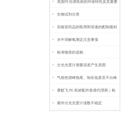
美国PE光谱耗材的环保特性及其重要
生物试剂分类
性
实验室药品的取用和溶液的配制规则
水中溶解氧测定注意事项
标准物质的选购
分光光度计测量误差产生原因
气相色谱峰拖尾、响应低甚至不出峰
赛默飞 PE 耗材配件靠谱代理商｜检
的主要原因
紫外分光光度计读数不稳定
硕科学口碑好 + 原厂正品可溯源