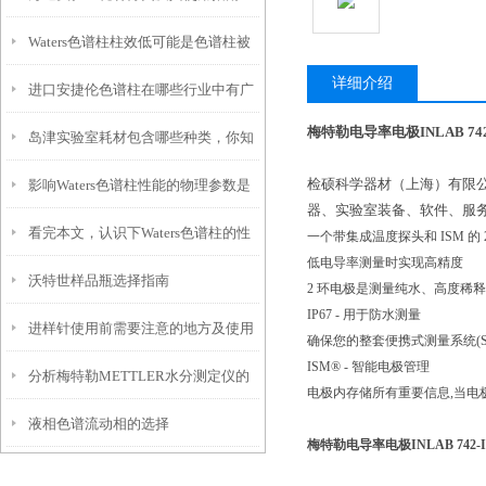
Waters色谱柱柱效低可能是色谱柱被
详细介绍
进口安捷伦色谱柱在哪些行业中有广
污染、过滤片部分堵塞、色谱柱内的
梅特勒电导率电极INLAB 742
岛津实验室耗材包含哪些种类，你知
泛应用？
死体积造成
检硕科学器材（上海）有限公
影响Waters色谱柱性能的物理参数是
道吗？
器、实验室装备、软件、服
看完本文，认识下Waters色谱柱的性
什么？
一个带集成温度探头和 ISM
低电导率测量时实现高精度
沃特世样品瓶选择指南
能特点
2 环电极是测量纯水、高度稀
IP67 - 用于防水测量
进样针使用前需要注意的地方及使用
确保您的整套便携式测量系统(Sev
ISM® - 智能电极管理
分析梅特勒METTLER水分测定仪的
后要做好的维护工作
电极内存储所有重要信息,当
液相色谱流动相的选择
电极污染与保养
梅特勒电导率电极INLAB 742-