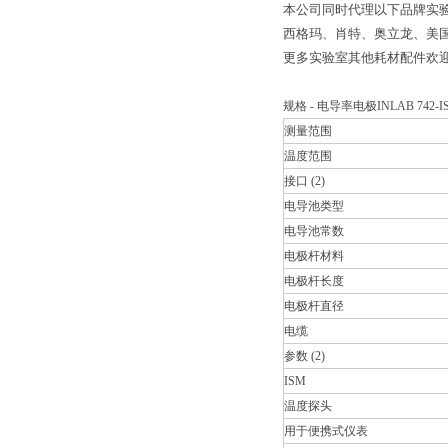
本公司同时代理以下品牌实验
西格玛、肖特、奥立龙、美
更多实验室其他耗材配件欢
规格 - 电导率电极INLAB 742-I
测量范围
温度范围
接口 (2)
电导池类型
电导池常数
电极杆材料
电极杆长度
电极杆直径
电缆
参数 (2)
ISM
温度探头
用于便携式仪表