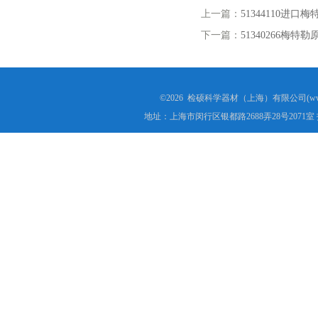
上一篇：
51344110进口梅特
下一篇：
51340266梅特
©2026 检硕科学器材（上海）有限公司(www.j
地址：上海市闵行区银都路2688弄28号2071室