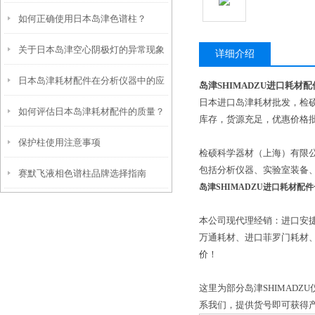
如何正确使用日本岛津色谱柱？
杂，看完你就明白了
关于日本岛津空心阴极灯的异常现象
详细介绍
日本岛津耗材配件在分析仪器中的应
及处理方法
岛津SHIMADZU进口耗材
日本进口岛津耗材批发，检硕
如何评估日本岛津耗材配件的质量？
用
库存，货源充足，优惠价格
保护柱使用注意事项
有哪些关键指标？
检硕科学器材（上海）有限公司
包括分析仪器、实验室装备
赛默飞液相色谱柱品牌选择指南
岛津SHIMADZU进口耗材配
本公司现代理经销：进口安
万通耗材、进口菲罗门耗材
价！
这里为部分岛津SHIMAD
系我们，提供货号即可获得