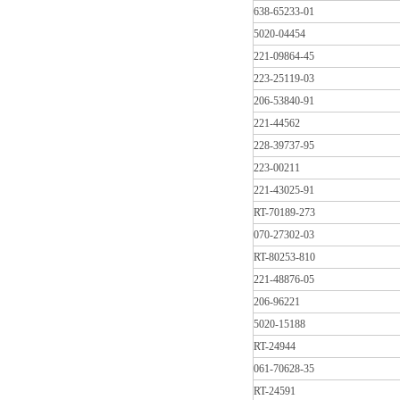
638-65233-01
5020-04454
221-09864-45
223-25119-03
206-53840-91
221-44562
228-39737-95
223-00211
221-43025-91
RT-70189-273
070-27302-03
RT-80253-810
221-48876-05
206-96221
5020-15188
RT-24944
061-70628-35
RT-24591