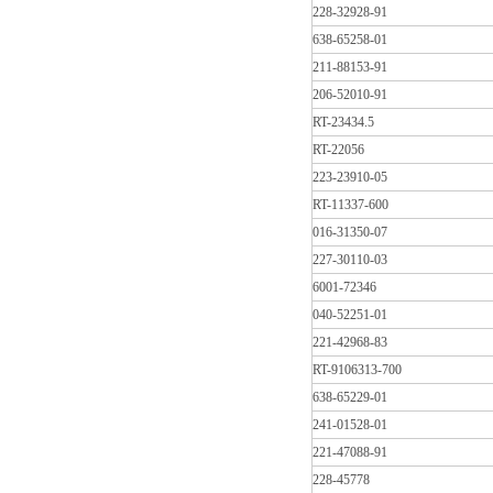
228-32928-91
638-65258-01
211-88153-91
206-52010-91
RT-23434.5
RT-22056
223-23910-05
RT-11337-600
016-31350-07
227-30110-03
6001-72346
040-52251-01
221-42968-83
RT-9106313-700
638-65229-01
241-01528-01
221-47088-91
228-45778