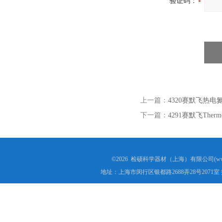
验证码：
上一篇：
4320赛默飞热
下一篇：
4291赛默飞The
©2026 检硕科学器材（上海）有限公司(www.j
地址：上海市闵行区银都路2688弄28号2071室