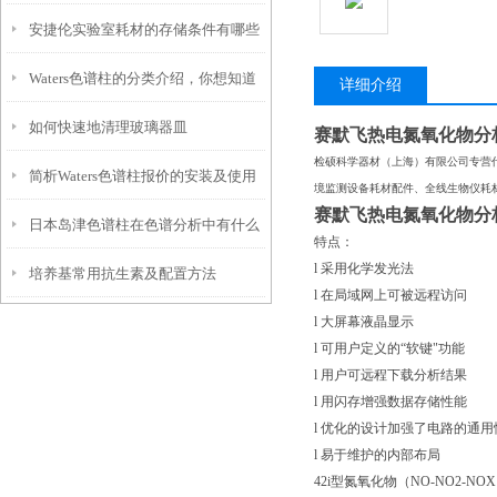
安捷伦实验室耗材的存储条件有哪些
分）
Waters色谱柱的分类介绍，你想知道
要求？
详细介绍
如何快速地清理玻璃器皿
的都在这儿了！
赛默飞热电氮氧化物分
检硕科学器材（上海）有限公司专营
简析Waters色谱柱报价的安装及使用
境监测设备耗材配件、全线生物仪耗
赛默飞热电氮氧化物分
日本岛津色谱柱在色谱分析中有什么
维护
特点：
l 采用化学发光法
培养基常用抗生素及配置方法
作用？
l 在局域网上可被远程访问
l 大屏幕液晶显示
l 可用户定义的“软键"功能
l 用户可远程下载分析结果
l 用闪存增强数据存储性能
l 优化的设计加强了电路的通
l 易于维护的内部布局
42i型氮氧化物（NO-NO2-N