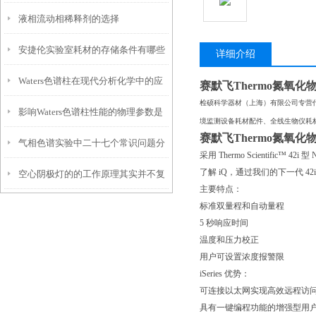
液相流动相稀释剂的选择
安捷伦实验室耗材的存储条件有哪些
详细介绍
Waters色谱柱在现代分析化学中的应
要求？
赛默飞Thermo氮氧
检硕科学器材（上海）有限公司专营
影响Waters色谱柱性能的物理参数是
用
境监测设备耗材配件、全线生物仪耗
赛默飞Thermo氮氧
气相色谱实验中二十七个常识问题分
什么？
采用 Thermo Scientific
了解 iQ，通过我们的下一代 42
空心阴极灯的的工作原理其实并不复
析
主要特点：
杂，看完你就明白了
标准双量程和自动量程
5 秒响应时间
温度和压力校正
用户可设置浓度报警限
iSeries 优势：
可连接以太网实现高效远程访
具有一键编程功能的增强型用