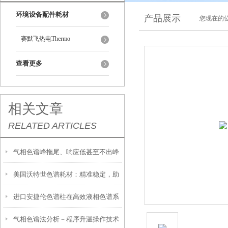
环境设备配件耗材
产品展示
您现在的位
赛默飞热电Thermo
查看更多
相关文章
RELATED ARTICLES
气相色谱峰拖尾、响应低甚至不出峰
美国沃特世色谱耗材：精准稳定，助
的主要原因
进口安捷伦色谱柱在高效液相色谱系
力色谱数据精准溯源
气相色谱法分析－程序升温操作技术
统中的作用