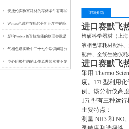
安捷伦实验室耗材的存储条件有哪些
详细介绍
Waters色谱柱在现代分析化学中的应
要求？
进口赛默飞热
检硕科学器材（上海
影响Waters色谱柱性能的物理参数是
用
液相色谱耗材配件、
气相色谱实验中二十七个常识问题分
什么？
配件、全线生物仪耗
进口赛默飞热
空心阴极灯的的工作原理其实并不复
析
采用 Thermo Sc
杂，看完你就明白了
度。17i 型利
例。该分析仪高
17i 型有三种运行
主要特点：
测量 NH3 和 NO
灵敏度和选择性