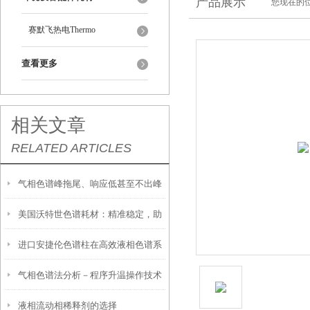
产品展示
您现在的位
赛默飞热电Thermo
查看更多
相关文章
RELATED ARTICLES
气相色谱峰拖尾、响应低甚至不出峰
美国沃特世色谱耗材：精准稳定，助
的主要原因
进口安捷伦色谱柱在高效液相色谱系
力色谱数据精准溯源
气相色谱法分析－程序升温操作技术
统中的作用
液相流动相稀释剂的选择