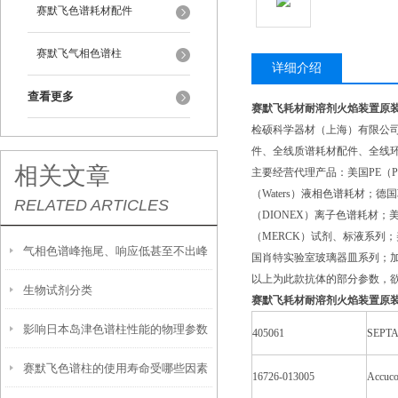
赛默飞色谱耗材配件
赛默飞气相色谱柱
详细介绍
查看更多
赛默飞耗材耐溶剂火焰装置原
检硕科学器材（上海）有限公
件、全线质谱耗材配件、全线环
相关文章
主要经营代理产品：美国PE（Pe
（Waters）液相色谱耗材；德国
RELATED ARTICLES
（DIONEX）离子色谱耗材；美
（MERCK）试剂、标液系列
气相色谱峰拖尾、响应低甚至不出峰
国肖特实验室玻璃器皿系列；
以上为此款抗体的部分参数，
生物试剂分类
的主要原因
赛默飞耗材耐溶剂火焰装置原
影响日本岛津色谱柱性能的物理参数
405061
SEPTA
赛默飞色谱柱的使用寿命受哪些因素
是什么？又该如何保存？
16726-013005
Accuc