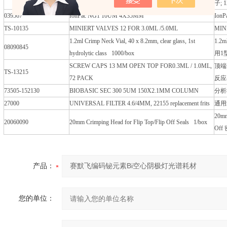
Plug, transparent 1000/box
子; 
039567
IonPac NG1 10UM 4X35MM
Ion
TS-10135
MINIERT VALVES 12 FOR 3.0ML /5.0ML
MIN
1.2ml Crimp Neck Vial, 40 x 8.2mm, clear glass, 1st
1.2
08090845
hydrolytic class 1000/box
用1
SCREW CAPS 13 MM OPEN TOP FOR0.3ML / 1.0ML,
顶端
TS-13215
72 PACK
反应
73505-152130
BIOBASIC SEC 300 5UM 150X2.1MM COLUMN
分析柱
27000
UNIVERSAL FILTER 4.6/4MM, 22155 replacement frits
通用过
20m
20060090
20mm Crimping Head for Flip Top/Flip Off Seals 1/box
Off
产品：
您的单位：