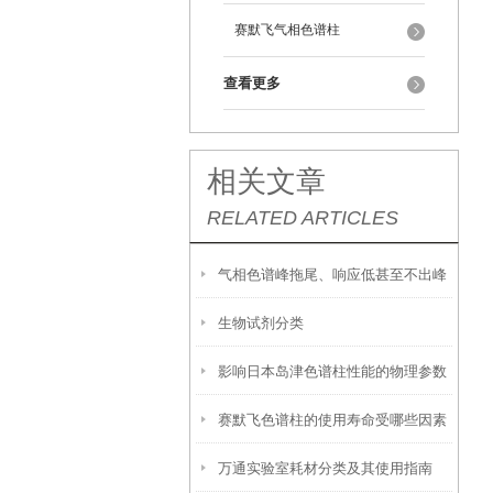
赛默飞气相色谱柱
查看更多
相关文章
RELATED ARTICLES
气相色谱峰拖尾、响应低甚至不出峰
生物试剂分类
的主要原因
影响日本岛津色谱柱性能的物理参数
赛默飞色谱柱的使用寿命受哪些因素
是什么？又该如何保存？
万通实验室耗材分类及其使用指南
影响？