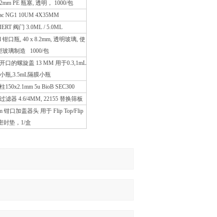
12mm PE 瓶塞, 透明， 1000/包
Pac NG1 10UM 4X35MM
IERT 阀门 3.0ML / 5.0ML
ml 钳口瓶, 40 x 8.2mm, 透明玻璃, 使
型玻璃制造 1000/包
开口的螺旋盖 13 MM 用于0.3,1mL
小瓶,3.5mL隔膜小瓶
150x2.1mm 5u BioB SEC300
滤器 4.6/4MM, 22155 替换筛板
m 钳口加盖器头 用于 Flip Top/Flip
 密封垫，1/盒