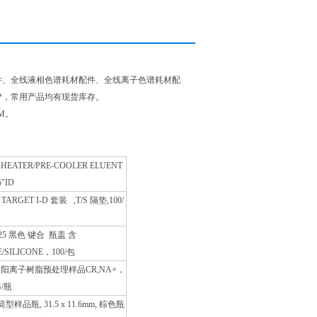
件、全线液相色谱耗材配件、全线离子色谱耗材配
*，常用产品均有现货库存。
M。
-HEATER/PRE-COOLER ELUENT
5"ID
TARGET I-D 套装 ,T/S 隔垫,100/
425 黑色 键合 瓶盖 含
E/SILICONE，100/包
E 阳离子树脂预处理样品CR,NA+，
G/瓶
 筒型样品瓶, 31.5 x 11.6mm, 棕色瓶