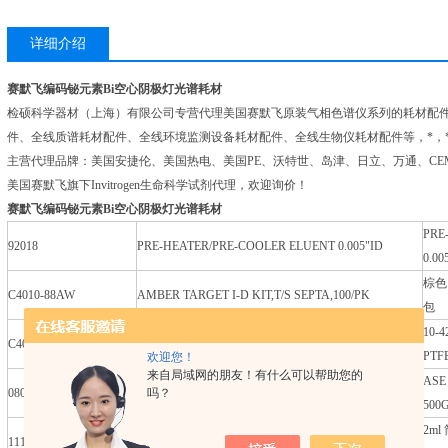
详细介绍
赛默飞编码铋元素Bi空心阴极灯光谱耗材
检硕科学器材（上海）有限公司专营代理美国赛默飞原装气相色谱仪系列的耗材配
件、全线质谱耗材配件、全线环境监测设备耗材配件、全线生物仪耗材配件等，*，
主营代理品牌：美国安捷伦、美国热电、美国PE、沃特世、岛津、日立、万通、CE
美国赛默飞旗下Invitrogen生命科学试剂代理，欢迎询价！
赛默飞编码铋元素Bi空心阴极灯光谱耗材
PRE
92018
PRE-HEATER/PRE-COOLER ELUENT 0.005"ID
0.00
棕色 
C4010-88AW
AMBER TARGET I-D KIT,T/S SEPTA,100/PK
包
10-425 BLK BONDED CAP W/PTFE/SILICONE,
10-
C4010-68A
100/PK
PTF
欢迎您！
来自局域网的朋友！有什么可以帮助您的
AS
080024
PROD,ASE PREP CR,NA+
吗？
500
2ml Shell Vial, 31.5 x 11.6mm, amber glass; 12mm PE
2ml
11140545