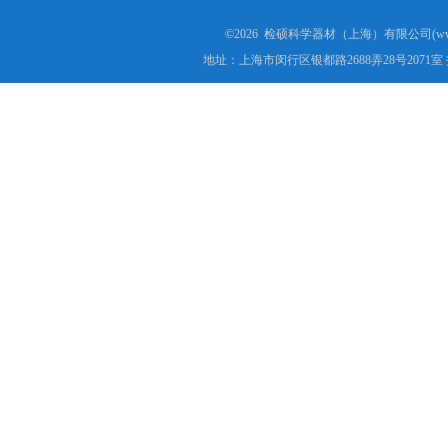
©2026 检硕科学器材（上海）有限公司(www.j
地址：上海市闵行区银都路2688弄28号2071室