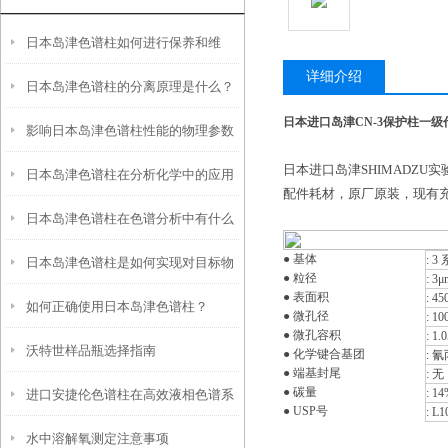
日本岛津色谱柱如何进行保养和维
详细介绍
日本岛津色谱柱的分离原理是什么？
护？
日本进口岛津CN-3保护柱一
影响日本岛津色谱柱性能的物理参数
日本进口岛津SHIMADZU
日本岛津色谱柱在分析化学中的应用
是什么？又该如何保存？
配件耗材，原厂原装，现有
日本岛津色谱柱在色谱分析中有什么
● 基体
: 
日本岛津色谱柱是如何实现对目标物
作用？
● 粒径
: 3μ
● 表面积
: 45
如何正确使用日本岛津色谱柱？
质的分离与纯化的？
● 微孔径
: 10
● 微孔容积
: 1.
沃特世样品瓶选择指南
● 化学键合基团
: 
● 端基封尾
: 无
● 碳量
: 1
进口安捷伦色谱柱在高效液相色谱系
● USP号
: L1
水中溶解氧测定注意事项
统中的作用