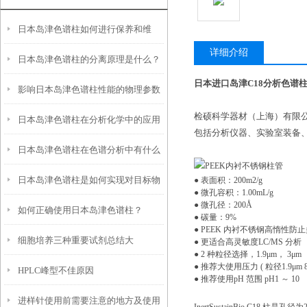
日本岛津色谱柱如何进行保养和维
详细介绍
日本岛津色谱柱的分离原理是什么？
护？
日本进口岛津C18分析色谱柱
影响日本岛津色谱柱性能的物理参数
检硕科学器材（上海）有限公司
日本岛津色谱柱在分析化学中的应用
是什么？又该如何保存？
包括分析仪器、实验室装备
日本岛津色谱柱在色谱分析中有什么
日本岛津色谱柱是如何实现对目标物
● 表面积：200m2/g
作用？
● 微孔容积：1.00mL/g
● 微孔径：200Å
如何正确使用日本岛津色谱柱？
质的分离与纯化的？
● 碳量：9%
● PEEK 内衬不锈钢高惰性防
细胞培养三种重要试剂总结大
● 更适合高灵敏度LC/MS 分析
● 2 种粒径选择，1.9μm， 3μm
● 推荐大使用压力 ( 粒径1.9μm 80
HPLC峰型不佳原因
全！！！
● 推荐使用pH 范围 pH1 ～ 10
进样针使用前需要注意的地方及使用