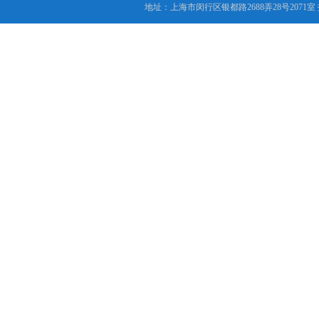
地址：上海市闵行区银都路2688弄28号2071室