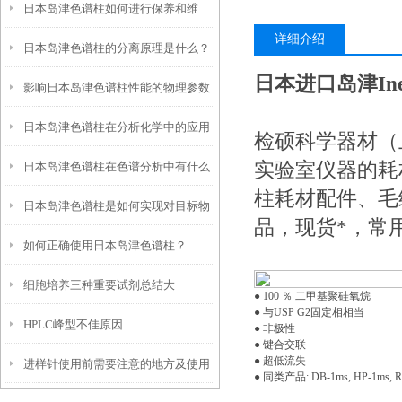
日本岛津色谱柱如何进行保养和维
详细介绍
日本岛津色谱柱的分离原理是什么？
护？
日本进口岛津Ine
影响日本岛津色谱柱性能的物理参数
日本岛津色谱柱在分析化学中的应用
是什么？又该如何保存？
检硕科学器材（
实验室仪器的耗
日本岛津色谱柱在色谱分析中有什么
柱耗材配件、毛
日本岛津色谱柱是如何实现对目标物
作用？
品，现货*，常
如何正确使用日本岛津色谱柱？
质的分离与纯化的？
细胞培养三种重要试剂总结大
● 100 ％ 二甲基聚硅氧烷
● 与USP G2固定相相当
HPLC峰型不佳原因
全！！！
● 非极性
● 键合交联
● 超低流失
进样针使用前需要注意的地方及使用
● 同类产品: DB-1ms, HP-1ms, Rxi