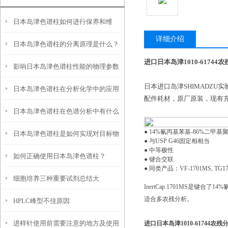
日本岛津色谱柱如何进行保养和维
详细介绍
日本岛津色谱柱的分离原理是什么？
护？
进口日本岛津1010-61744
影响日本岛津色谱柱性能的物理参数
日本进口岛津SHIMADZU
日本岛津色谱柱在分析化学中的应用
是什么？又该如何保存？
配件耗材，原厂原装，现有
日本岛津色谱柱在色谱分析中有什么
● 14%氰丙基苯基-86%二甲基
日本岛津色谱柱是如何实现对目标物
作用？
● 与USP G46固定相相当
● 中等极性
如何正确使用日本岛津色谱柱？
质的分离与纯化的？
● 键合交联
● 同类产品：VF-1701MS, TG1
细胞培养三种重要试剂总结大
InertCap 1701MS是
适合多农残分析。
HPLC峰型不佳原因
全！！！
进样针使用前需要注意的地方及使用
进口日本岛津1010-61744农残