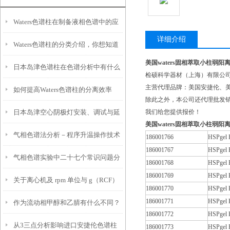
Waters色谱柱在制备液相色谱中的应
详细介绍
Waters色谱柱的分类介绍，你想知道
用有哪些？
美国waters固相萃取小柱弱阳
日本岛津色谱柱在色谱分析中有什么
的都在这儿了！
检硕科学器材（上海）有限公司
主营代理品牌：美国安捷伦、美
如何提高Waters色谱柱的分离效率
作用？
除此之外，本公司还代理批发销
日本岛津空心阴极灯安装、调试与延
我们给您提供报价！
美国waters固相萃取小柱弱阳
气相色谱法分析－程序升温操作技术
长使用寿命的实操技巧
186001766
HSPgel
186001767
HSPgel
气相色谱实验中二十七个常识问题分
186001768
HSPgel
186001769
HSPgel
关于离心机及 rpm 单位与 g（RCF）
析
186001770
HSPgel
186001771
HSPgel
作为流动相甲醇和乙腈有什么不同？
单位的换算
186001772
HSPgel
从3三点分析影响进口安捷伦色谱柱
186001773
HSPgel