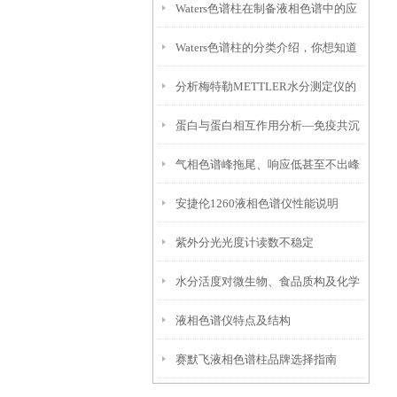
Waters色谱柱在制备液相色谱中的应
Waters色谱柱的分类介绍，你想知道
用有哪些？
分析梅特勒METTLER水分测定仪的
的都在这儿了！
蛋白与蛋白相互作用分析—免疫共沉
电极污染与保养
气相色谱峰拖尾、响应低甚至不出峰
淀
安捷伦1260液相色谱仪性能说明
的主要原因
紫外分光光度计读数不稳定
水分活度对微生物、食品质构及化学
液相色谱仪特点及结构
反应的影响
赛默飞液相色谱柱品牌选择指南