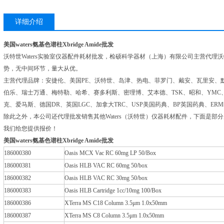
详细介绍
美国waters氨基色谱柱Xbridge Amide批发
沃特世Waters实验室仪器配件耗材批发，检硕科学器材（上海）有限公司主营代理沃
势，无中间环节，量大从优。
主营代理品牌：安捷伦、美国PE、沃特世、岛津、热电、菲罗门、戴安、瓦里安、默
伯乐、瑞士万通、梅特勒、哈希、赛多利斯、密理博、艾本德、TSK、昭和、YMC
克、爱马斯、德国DR、英国LGC、加拿大TRC、USP美国药典、BP英国药典、E
除此之外，本公司还代理批发销售其他Waters（沃特世）仪器耗材配件，下面是
我们给您提供报价！
美国waters氨基色谱柱Xbridge Amide批发
186000380
Oasis MCX Vac RC 60mg LP 50/Box
186000381
Oasis HLB VAC RC 60mg 50/box
186000382
Oasis HLB VAC RC 30mg 50/box
186000383
Oasis HLB Cartridge 1cc/10mg 100/Box
186000386
XTerra MS C18 Column 3.5μm 1.0x50mm
186000387
XTerra MS C8 Column 3.5μm 1.0x50mm