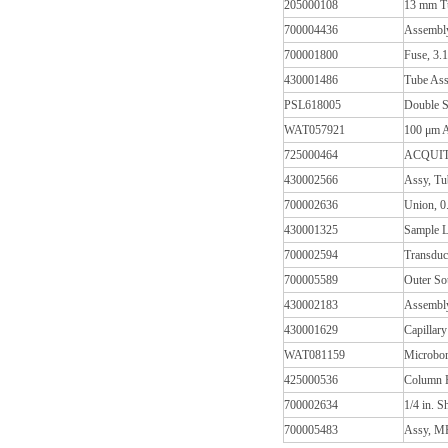
205000108
13 mm T
700004436
Assembl
700001800
Fuse, 3.
430001486
Tube Ass
PSL618005
Double S
WAT057921
100 μm A
725000464
ACQUITY
430002566
Assy, T
700002636
Union, 0
430001325
Sample 
700002594
Transduc
700005589
Outer So
430002183
Assembly
430001629
Capillar
WAT081159
Microbor
425000536
Column H
700002634
1/4 in. S
700005483
Assy, M