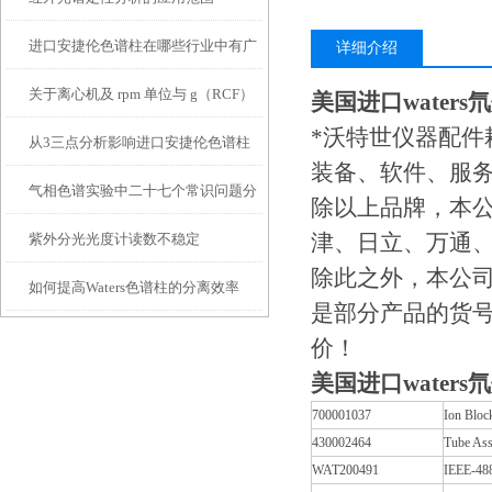
进口安捷伦色谱柱在哪些行业中有广
详细介绍
关于离心机及 rpm 单位与 g（RCF）
泛应用？
美国进口water
*沃特世仪器配件
从3三点分析影响进口安捷伦色谱柱
单位的换算
装备、软件、服
气相色谱实验中二十七个常识问题分
使用寿命的样品因素
除以上品牌，本公
津、日立、万通、
紫外分光光度计读数不稳定
析
除此之外，本公司
如何提高Waters色谱柱的分离效率
是部分产品的货
价！
美国进口water
700001037
Ion Bloc
430002464
Tube Ass
WAT200491
IEEE-48