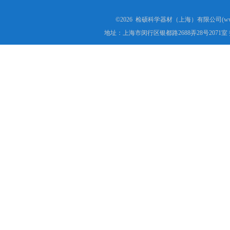
©2026 检硕科学器材（上海）有限公司(www.j
地址：上海市闵行区银都路2688弄28号2071室