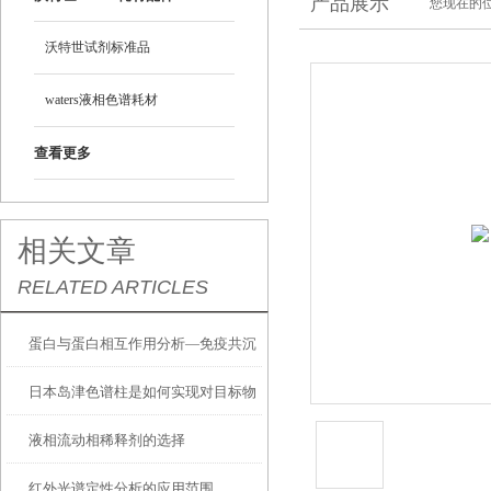
产品展示
您现在的位
沃特世试剂标准品
waters液相色谱耗材
查看更多
相关文章
RELATED ARTICLES
蛋白与蛋白相互作用分析—免疫共沉
日本岛津色谱柱是如何实现对目标物
淀
液相流动相稀释剂的选择
质的分离与纯化的？
红外光谱定性分析的应用范围